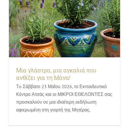
Ένα αυγό κεραμικό… για το Πάσχα
διακοσμώ – Ολοκληρώθηκε με
Μια γλάστρα, μια αγκαλιά που
επιτυχία στις 12 Απριλίου 2025
ανθίζει για τη Μάνα!
Εκπαιδευτικά προγράμματα, δραστηριότητες &
Τo Σάββατο 23 Μαΐου 2026, το Εκπαιδευτικό
ξεναγήσεις στον βοτανικό κήπο | Οικογένειες & Παιδιά
Κέντρο Ατσάς και οι ΜΙΚΡΟΙ ΕΘΕΛΟΝΤΕΣ σας
προσκαλούν σε μια ιδιαίτερη εκδήλωση
αφιερωμένη στη γιορτή της Μητέρας.