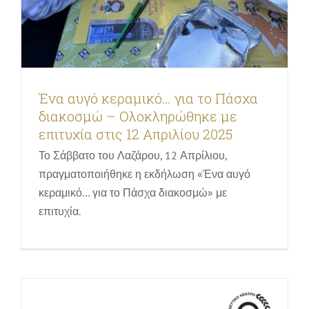
Πασχαλινή εκδήλωση στο
Ένα αυγό κεραμικό… για το Πάσχα
Εκπαιδευτικοί Κέντρο Ατσάς –
διακοσμώ – Ολοκληρώθηκε με
επιτυχία στις 12 Απριλίου 2025
Σάββατο, 12 Απριλίου 2025
Το Σάββατο του Λαζάρου, 12 Απρίλιου,
Εκπαιδευτικά προγράμματα, δραστηριότητες &
ξεναγήσεις στον βοτανικό κήπο | Οικογένειες & Παιδιά
πραγματοποιήθηκε η εκδήλωση «Ένα αυγό
κεραμικό… για το Πάσχα διακοσμώ» με
επιτυχία.