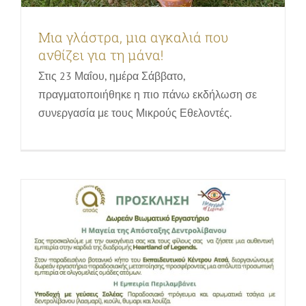
δεντρολίβανου)
Εκπαιδευτικά προγράμματα, δραστηριότητες &
Μια γλάστρα, μια αγκαλιά που
ξεναγήσεις στον βοτανικό κήπο | Οικογένειες & Παιδιά
Νέες Εκδηλώσεις
Σεμινάρια, ενημερωτικές παρουσιάσεις
ανθίζει για τη μάνα!
& εκδηλώσεις | Ευρύ Κοινό
Στις 23 Μαΐου, ημέρα Σάββατο,
πραγματοποιήθηκε η πιο πάνω εκδήλωση σε
συνεργασία με τους Μικρούς Εθελοντές.