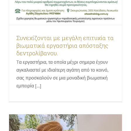
Μια γλάστρα, μια αγκαλιά που ανθίζει
Συνεχίζονται με μεγάλη επιτυχία τα
για τη μάνα!
βιωματικά εργαστήρια απόσταξης
Gallery
Εκπαιδευτικά προγράμματα, δραστηριότητες &
δεντρολίβανου.
ξεναγήσεις στον βοτανικό κήπο | Οικογένειες & Παιδιά
Σεμινάρια, ενημερωτικές παρουσιάσεις & εκδηλώσεις |
Tα εργαστήρια, τα οποία μέχρι σημερα έχουν
Ευρύ Κοινό
αγκαλιαστεί με ιδιαίτερη αγάπη από το κοινό,
σας προσκαλούν σε μια μοναδική βιωματική
εμπειρία [...]