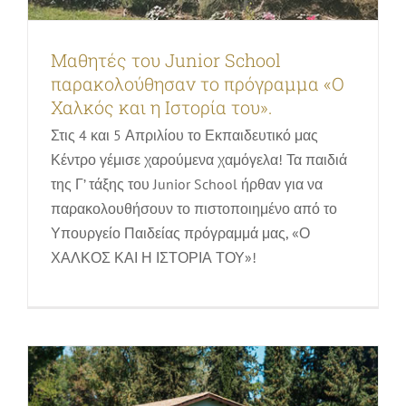
Μαθητές του Junior School
παρακολούθησαν το πρόγραμμα «Ο
Χαλκός και η Ιστορία του».
Στις 4 και 5 Απριλίου το Εκπαιδευτικό μας
Κέντρο γέμισε χαρούμενα χαμόγελα! Τα παιδιά
της Γ’ τάξης του Junior School ήρθαν για να
Το Εκπαιδευτικό Κέντρο Ατσάς
παρακολουθήσουν το πιστοποιημένο από το
καλωσορίζει μαθητές και
Υπουργείο Παιδείας πρόγραμμά μας, «Ο
εκπαιδευτικούς στο πρόγραμμα «Ο
ΧΑΛΚΟΣ ΚΑΙ Η ΙΣΤΟΡΙΑ ΤΟΥ»!
Χαλκός και η Ιστορία του».
«Ο χαλκός και η ιστορία του» | Εκπαιδευτικό πρόγραμμα
για σχολεία