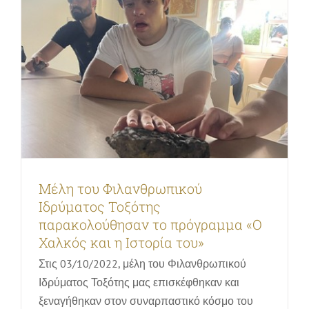
Μέλη του Φιλανθρωπικού
Ιδρύματος Τοξότης
παρακολούθησαν το πρόγραμμα «Ο
Χαλκός και η Ιστορία του»
Στις 03/10/2022, μέλη του Φιλανθρωπικού
Μαθητές από το Δημοτικό Σχολείο
Ιδρύματος Τοξότης μας επισκέφθηκαν και
Κοράκου παρακολούθησαν το
ξεναγήθηκαν στον συναρπαστικό κόσμο του