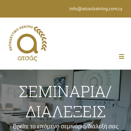
Μετάβαση
info@atsastraining.com.cy
στο
περιεχόμενο
Togg
Navi
ΑΡΧΙΚΗ
ΣΕΜΙΝΑΡΙΑ/
ΠΟΙΟΙ ΕΙΜΑΣΤΕ
ΔΙΑΛΕΞΕΙΣ
ΙΣΤΟΡΙΑ
Βρείτε το επόμενο σεμινάριο/διάλεξή σας