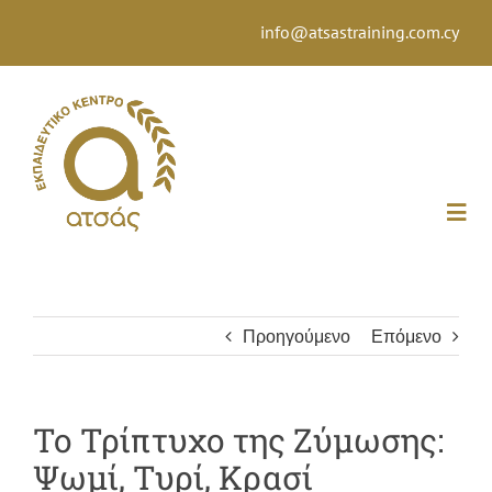
Μετάβαση
info@atsastraining.com.cy
στο
περιεχόμενο
Togg
Navi
ΑΡΧΙΚΗ
Προηγούμενο
Επόμενο
ΠΟΙΟΙ ΕΙΜΑΣΤΕ
Το Τρίπτυχο της Ζύμωσης:
ΙΣΤΟΡΙΑ
Ψωμί, Τυρί, Κρασί