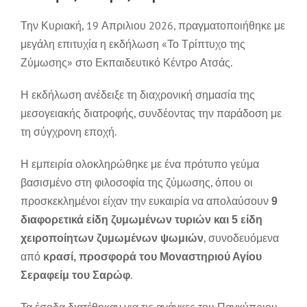
ΣΕΜΙΝΑΡΙΑ/ΔΙΑΛΕΞΕΙΣ
Την Κυριακή, 19 Απριλιου 2026, πραγματοποιήθηκε με
μεγάλη επιτυχία η εκδήλωση «Το Τρίπτυχο της
Ζύμωσης» στο Εκπαιδευτικό Κέντρο Ατσάς.
ΙΣΤΟΡΙΚO ΕΚΔΗΛΩΣΕΩΝ
Η εκδήλωση ανέδειξε τη διαχρονική σημασία της
ΓΚΑΛΕΡΙ
μεσογειακής διατροφής, συνδέοντας την παράδοση με
τη σύγχρονη εποχή.
ΕΠΙΚΟΙΝΩΝΙΑ
Η εμπειρία ολοκληρώθηκε με ένα πρότυπο γεύμα
βασισμένο στη φιλοσοφία της ζύμωσης, όπου οι
προσκεκλημένοι είχαν την ευκαιρία να απολαύσουν
9
διαφορετικά είδη ζυμωμένων τυριών και 5 είδη
, συνοδευόμενα
χειροποίητων ζυμωμένων ψωμιών
από
κρασί, προσφορά του Μοναστηριού Αγίου
.
Σεραφείμ του Σαρώφ
Τα έσοδα διατέθηκαν για τις ανάγκες του Παγκύπριου