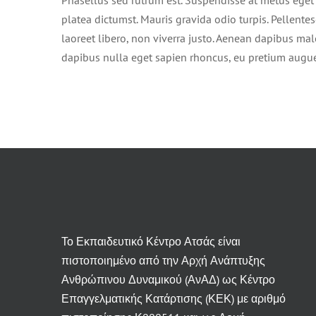
platea dictumst. Mauris gravida odio turpis. Pellente
laoreet libero, non viverra justo. Aenean dapibus mal
dapibus nulla eget sapien rhoncus, eu pretium augu
Το Εκπαιδευτικό Κέντρο Ατσάς είναι
πιστοποιημένο από την Αρχή Ανάπτυξης
Ανθρώπινου Δυναμικού (ΑνΑΔ) ως Κέντρο
Επαγγελματικής Κατάρτισης (ΚΕΚ) με αριθμό