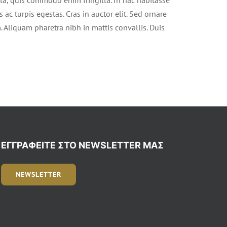
ac turpis egestas. Cras in auctor elit. Sed ornare
. Aliquam pharetra nibh in mattis convallis. Duis
ΕΓΓΡΑΦΕΊΤΕ ΣΤΟ NEWSLETTER ΜΑΣ
NEWSLETTER