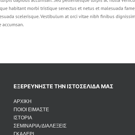
sque habitant morbi tristique senectus et netus et malesuada fames 
esuada scelerisque. Vestibulum at orci vitae nibh finibus dignissim
e accumsan.
ΕΞΕΡΕΥΝΉΣΤΕ ΤΗΝ ΙΣΤΟΣΕΛΊΔΑ ΜΑΣ
ΑΡΧΙΚΗ
ΠΟΙΟΙ ΕΙΜΑΣΤΕ
ΙΣΤΟΡΙΑ
ΣΕΜΙΝΑΡΙΑ/ΔΙΑΛΕΞΕΙΣ
ΓΚΑΛΕΡΙ