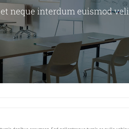
 et neque interdum euismod vel
turpis dapibus accumsan. Sed pellentesque turpis ac nulla vehicu