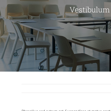
Vestibulum
Phasellus sed rutrum est. Suspendisse at metus eget 