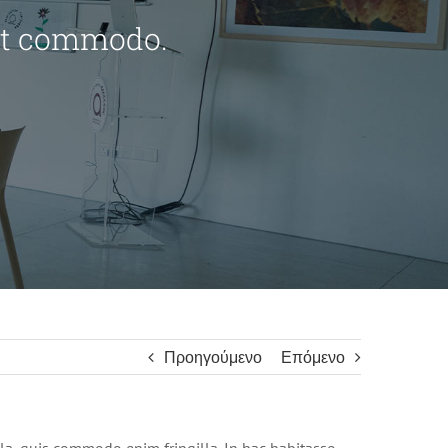
it commodo.
Προηγούμενο
Επόμενο
la, quis commodo enim fringilla. In hac habitasse